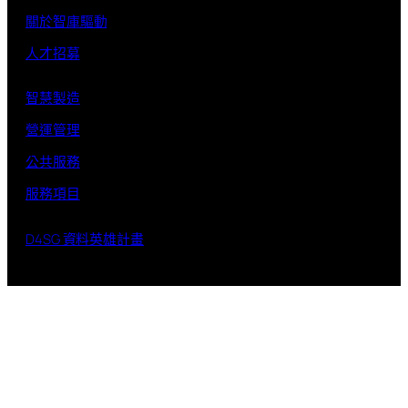
關於智庫驅動
人才招募
智慧製造
營運管理
公共服務
服務項目
D4SG 資料英雄計畫