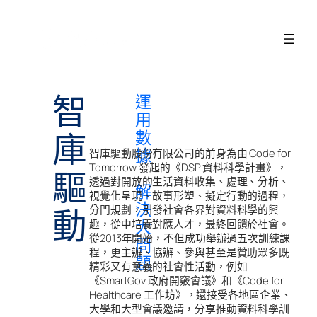
跳
至
主
要
內
容
智庫驅動
運用數據 解決大問題
智庫驅動股份有限公司的前身為由 Code for
Tomorrow 發起的《DSP 資料科學計畫》，
透過對開放的生活資料收集、處理、分析、
視覺化呈現、故事形塑、擬定行動的過程，
分門規劃，引發社會各界對資料科學的興
趣，從中培養對應人才，最終回饋於社會。
從2013年開始，不但成功舉辦過五次訓練課
程，更主辦、協辦、參與甚至是贊助眾多既
精彩又有意義的社會性活動，例如
《SmartGov 政府開竅會議》和《Code for
Healthcare 工作坊》，還接受各地區企業、
大學和大型會議邀請，分享推動資料科學訓